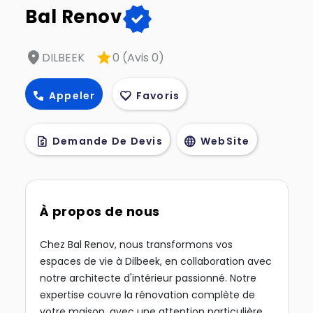
verified
Bal Renov
location_on
star
DILBEEK
0 (Avis 0)
call
favorite
Appeler
Favoris
request_quote
language
Demande De Devis
WebSite
À propos de nous
Chez Bal Renov, nous transformons vos
espaces de vie à Dilbeek, en collaboration avec
notre architecte d'intérieur passionné. Notre
expertise couvre la rénovation complète de
votre maison, avec une attention particulière