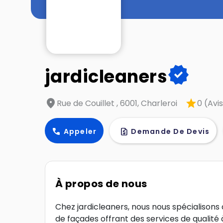
verified
jardicleaners
location_on
star
Rue de Couillet , 6001, Charleroi
0 (Avis
call
request_quote
Appeler
Demande De Devis
À propos de nous
Chez jardicleaners, nous nous spécialisons
de façades offrant des services de qualité