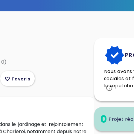
verified
PR
 0)
Nous avons v
sociales et 
favorite
Favoris
la réputatio
info
0
Projet réa
 dans le jardinage et rejointoiement
 à Charleroi, notamment depuis notre