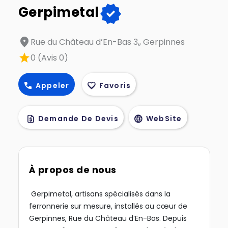
verified
Gerpimetal
location_on
Rue du Château d’En-Bas 3,, Gerpinnes
star
0 (Avis 0)
call
favorite
Appeler
Favoris
request_quote
language
Demande De Devis
WebSite
À propos de nous
Gerpimetal, artisans spécialisés dans la
ferronnerie sur mesure, installés au cœur de
Gerpinnes, Rue du Château d’En-Bas. Depuis