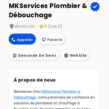
verified
MKServices Plombier &
Débouchage
location_on
star
BRUXELLES
0 (Avis 0)
call
favorite
Appeler
Favoris
request_quote
language
Demande De Devis
WebSite
À propos de nous
Bienvenue chez
MKServices Plombier &
Débouchage
, votre partenaire de confiance en
solutions de plomberie et chauffage à