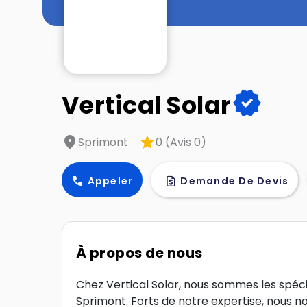
verified
Vertical Solar
location_on
star
Sprimont
0 (Avis 0)
call
request_quote
Appeler
Demande De Devis
À propos de nous
Chez Vertical Solar, nous sommes les spécial
Sprimont. Forts de notre expertise, nous n