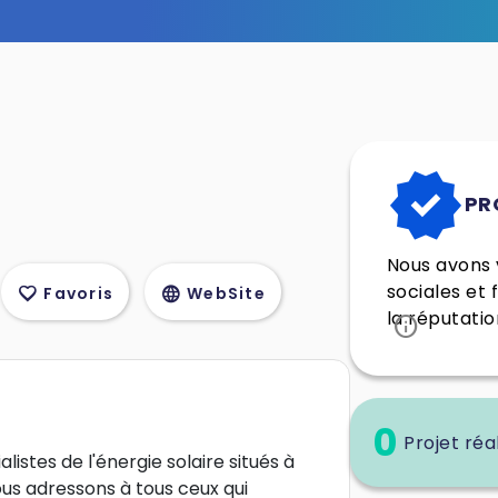
verified
PR
Nous avons v
sociales et 
favorite
language
Favoris
WebSite
la réputatio
info
0
Projet réa
istes de l'énergie solaire situés à
ous adressons à tous ceux qui