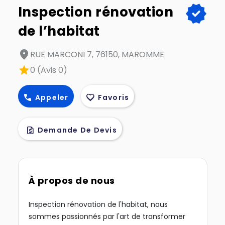
verified
Inspection rénovation
de l’habitat
location_on
RUE MARCONI 7, 76150, MAROMME
star
0 (Avis 0)
call
favorite
Appeler
Favoris
request_quote
Demande De Devis
À propos de nous
Inspection rénovation de l'habitat, nous
sommes passionnés par l'art de transformer