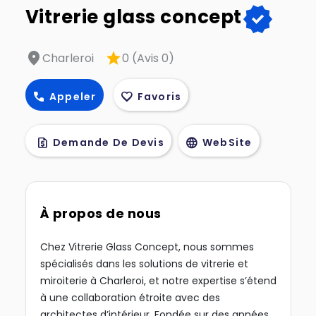
verified
Vitrerie glass concept
location_on
star
Charleroi
0 (Avis 0)
call
favorite
Appeler
Favoris
request_quote
language
Demande De Devis
WebSite
À propos de nous
Chez Vitrerie Glass Concept, nous sommes
spécialisés dans les solutions de vitrerie et
miroiterie à Charleroi, et notre expertise s’étend
à une collaboration étroite avec des
architectes d’intérieur. Fondée sur des années