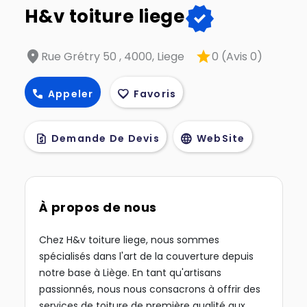
verified
H&v toiture liege
location_on
star
Rue Grétry 50 , 4000, Liege
0 (Avis 0)
call
favorite
Appeler
Favoris
request_quote
language
Demande De Devis
WebSite
À propos de nous
Chez H&v toiture liege, nous sommes
spécialisés dans l'art de la couverture depuis
notre base à Liège. En tant qu'artisans
passionnés, nous nous consacrons à offrir des
services de toiture de première qualité aux