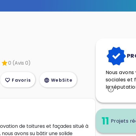
verified
PR
star
0 (Avis 0)
Nous avons v
sociales et 
favorite
language
Favoris
WebSite
la réputatio
info
11
Projets ré
vation de toitures et façades situé à
 nous avons su bâtir une solide