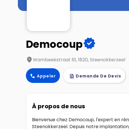
verified
Democoup
location_on
Wambeekstraat 61, 1820, Steenokkerzeel
call
request_quote
Appeler
Demande De Devis
À propos de nous
Bienvenue chez Democoup, l'expert en réno
Steenokkerzeel. Depuis notre implantation,