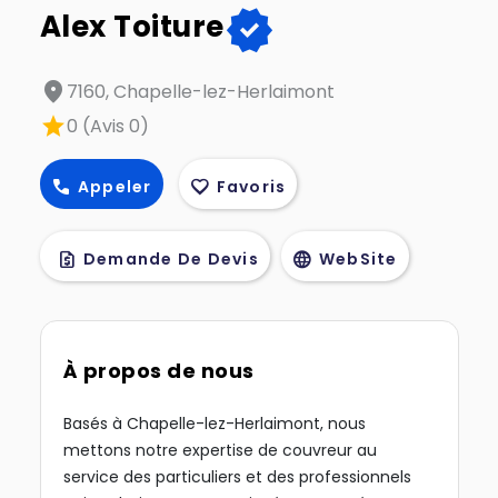
verified
Alex Toiture
location_on
7160, Chapelle-lez-Herlaimont
star
0 (Avis 0)
call
favorite
Appeler
Favoris
request_quote
language
Demande De Devis
WebSite
À propos de nous
Basés à Chapelle-lez-Herlaimont, nous
mettons notre expertise de couvreur au
service des particuliers et des professionnels