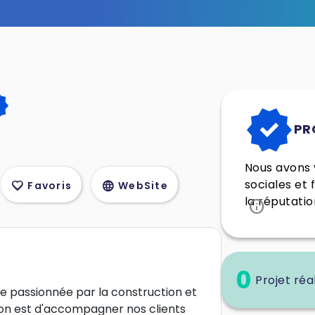
ied
verified
PR
Nous avons v
sociales et 
favorite
language
Favoris
WebSite
la réputatio
info
0
Projet réa
 passionnée par la construction et
ion est d'accompagner nos clients