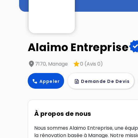
verif
Alaimo Entreprise
location_on
star
7170, Manage
0 (Avis 0)
call
request_quote
Appeler
Demande De Devis
À propos de nous
Nous sommes Alaimo Entreprise, une équipe
la rénovation basée à Manage. Notre miss