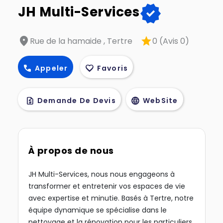
verified
JH Multi-Services
location_on
star
Rue de la hamaide , Tertre
0 (Avis 0)
call
favorite
Appeler
Favoris
request_quote
language
Demande De Devis
WebSite
À propos de nous
JH Multi-Services, nous nous engageons à
transformer et entretenir vos espaces de vie
avec expertise et minutie. Basés à Tertre, notre
équipe dynamique se spécialise dans le
nettoyage et la rénovation pour les particuliers