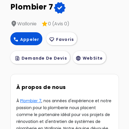
verified
Plombier 7
location_on
star
Wallonie
0 (Avis 0)
call
favorite
Appeler
Favoris
request_quote
language
Demande De Devis
WebSite
À propos de nous
À
Plombier 7
, nos années d'expérience et notre
passion pour la plomberie nous placent
comme le partenaire idéal pour vos projets de
rénovation et d'entretien de systèmes de
plomberie en Wallonie. Notre équipe dévouée