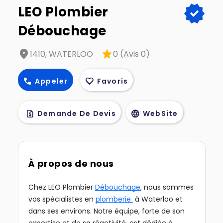
verified
LEO Plombier
Débouchage
location_on
star
1410, WATERLOO
0 (Avis 0)
call
favorite
Appeler
Favoris
request_quote
language
Demande De Devis
WebSite
À propos de nous
Chez LEO Plombier
Débouchage
, nous sommes
vos spécialistes en
plomberie
à Waterloo et
dans ses environs. Notre équipe, forte de son