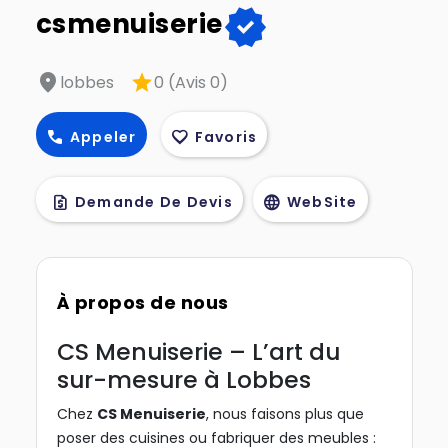
verified
csmenuiserie
location_on
star
lobbes
0 (Avis 0)
call
favorite
Appeler
Favoris
request_quote
language
Demande De Devis
WebSite
À propos de nous
CS Menuiserie – L’art du
sur-mesure à Lobbes
Chez
CS Menuiserie
, nous faisons plus que
poser des cuisines ou fabriquer des meubles :