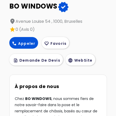
verified
BO WINDOWS
location_on
Avenue Louise 54 , 1000, Bruxelles
star
0 (Avis 0)
call
favorite
Appeler
Favoris
request_quote
language
Demande De Devis
WebSite
À propos de nous
Chez
BO WINDOWS
, nous sommes fiers de
notre savoir-faire dans la pose et le
remplacement de châssis, basés au cœur de