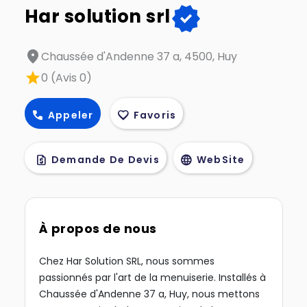
verified
Har solution srl
location_on
Chaussée d'Andenne 37 a, 4500, Huy
star
0 (Avis 0)
call
favorite
Appeler
Favoris
request_quote
language
Demande De Devis
WebSite
À propos de nous
Chez Har Solution SRL, nous sommes
passionnés par l'art de la menuiserie. Installés à
Chaussée d'Andenne 37 a, Huy, nous mettons