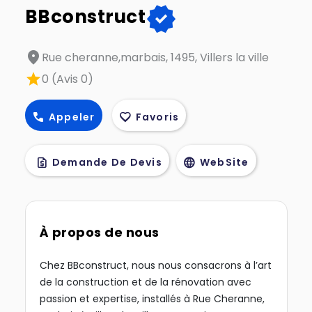
verified
BBconstruct
location_on
Rue cheranne,marbais, 1495, Villers la ville
star
0 (Avis 0)
call
favorite
Appeler
Favoris
request_quote
language
Demande De Devis
WebSite
À propos de nous
Chez BBconstruct, nous nous consacrons à l’art
de la construction et de la rénovation avec
passion et expertise, installés à Rue Cheranne,