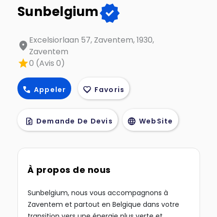
verified
Sunbelgium
Excelsiorlaan 57, Zaventem, 1930,
location_on
Zaventem
star
0 (Avis 0)
call
favorite
Appeler
Favoris
request_quote
language
Demande De Devis
WebSite
À propos de nous
Sunbelgium, nous vous accompagnons à
Zaventem et partout en Belgique dans votre
transition vers une énergie plus verte et