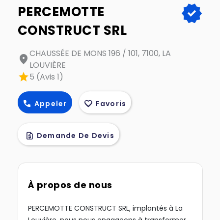
verified
PERCEMOTTE
CONSTRUCT SRL
CHAUSSÉE DE MONS 196 / 101, 7100, LA
location_on
LOUVIÈRE
star
5 (Avis 1)
call
favorite
Appeler
Favoris
request_quote
Demande De Devis
À propos de nous
PERCEMOTTE CONSTRUCT SRL, implantés à La