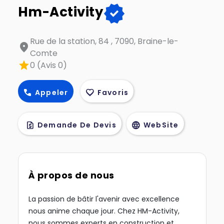
verified
Hm-Activity
Rue de la station, 84 , 7090, Braine-le-
location_on
Comte
star
0 (Avis 0)
call
favorite
Appeler
Favoris
request_quote
language
Demande De Devis
WebSite
À propos de nous
La passion de bâtir l'avenir avec excellence
nous anime chaque jour. Chez HM-Activity,
nous sommes experts en construction et