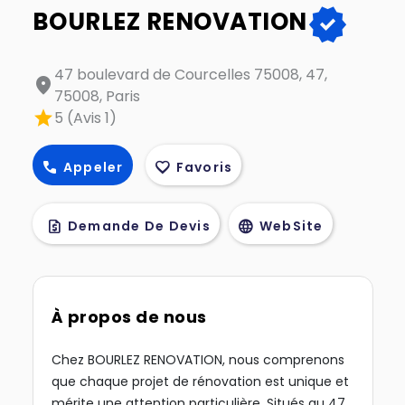
verified
BOURLEZ RENOVATION
47 boulevard de Courcelles 75008, 47,
location_on
75008, Paris
star
5 (Avis 1)
call
favorite
Appeler
Favoris
request_quote
language
Demande De Devis
WebSite
À propos de nous
Chez BOURLEZ RENOVATION, nous comprenons
que chaque projet de rénovation est unique et
mérite une attention particulière. Situés au 47