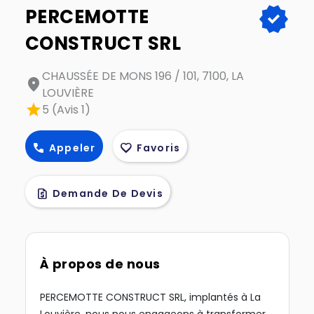
verified
PERCEMOTTE
CONSTRUCT SRL
CHAUSSÉE DE MONS 196 / 101, 7100, LA
location_on
LOUVIÈRE
star
5 (Avis 1)
call
favorite
Appeler
Favoris
request_quote
Demande De Devis
À propos de nous
PERCEMOTTE CONSTRUCT SRL, implantés à La