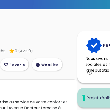
verified
PR
star
cht
0 (Avis 0)
Nous avons v
sociales et 
favorite
language
Favoris
WebSite
la réputatio
info
1
Projet réali
ise au service de votre confort et
 sur l’Avenue Docteur Lemoine à