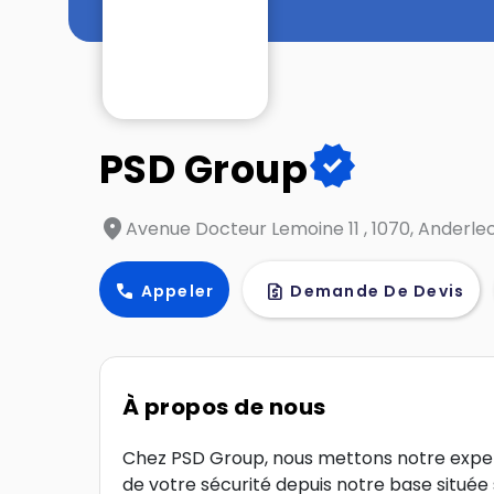
verified
PSD Group
location_on
Avenue Docteur Lemoine 11 , 1070, Anderle
call
request_quote
Appeler
Demande De Devis
À propos de nous
Chez PSD Group, nous mettons notre expert
de votre sécurité depuis notre base située