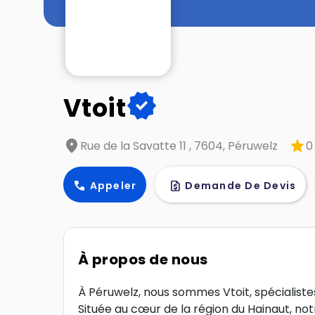
verified
Vtoit
location_on
star
Rue de la Savatte 11 , 7604, Péruwelz
0
call
request_quote
Appeler
Demande De Devis
À propos de nous
À Péruwelz, nous sommes Vtoit, spécialistes 
Située au cœur de la région du Hainaut, not