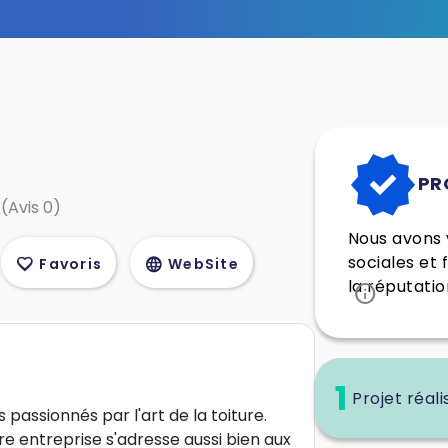
verified
PR
 (Avis 0)
Nous avons v
sociales et 
favorite
language
Favoris
WebSite
la réputatio
info
1
Projet réali
passionnés par l'art de la toiture.
re entreprise s'adresse aussi bien aux