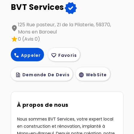
verified
BVT Services
125 Rue pasteur, ZI de la Pilaterie, 59370,
location_on
Mons en Baroeul
star
0 (Avis 0)
call
favorite
Appeler
Favoris
request_quote
language
Demande De Devis
WebSite
À propos de nous
Nous sommes BVT Services, votre expert local
en construction et rénovation, implanté à
Mons-en-Baroeul. Depuis notre création, notre