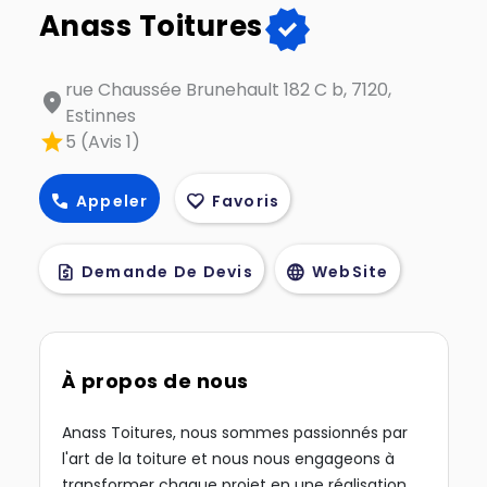
verified
Anass Toitures
rue Chaussée Brunehault 182 C b, 7120,
location_on
Estinnes
star
5 (Avis 1)
call
favorite
Appeler
Favoris
request_quote
language
Demande De Devis
WebSite
À propos de nous
Anass Toitures, nous sommes passionnés par
l'art de la toiture et nous nous engageons à
transformer chaque projet en une réalisation