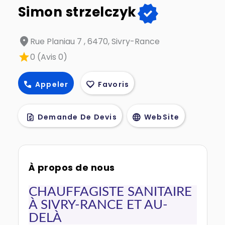
verified
Simon strzelczyk
location_on
Rue Planiau 7 , 6470, Sivry-Rance
star
0 (Avis 0)
call
favorite
Appeler
Favoris
request_quote
language
Demande De Devis
WebSite
À propos de nous
CHAUFFAGISTE SANITAIRE
À SIVRY‑RANCE ET AU-
DELÀ