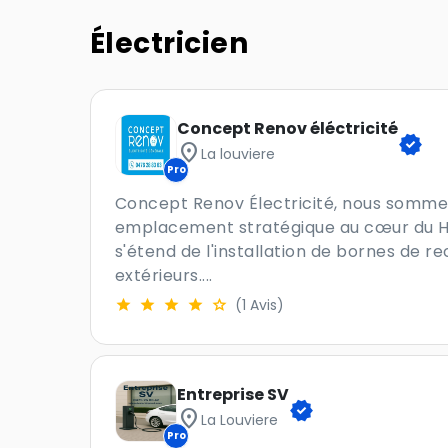
Électricien
Concept Renov éléctricité
verified
location_on
La louviere
Pro
Concept Renov Électricité, nous sommes p
emplacement stratégique au cœur du Hain
s'étend de l'installation de bornes de r
extérieurs....
(1 Avis)
Entreprise SV
verified
location_on
La Louviere
Pro