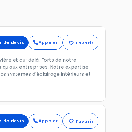
 de devis
Appeler
favorite
Favoris
vière et au-delà. Forts de notre
 qu'aux entreprises. Notre expertise
vos systèmes d'éclairage intérieurs et
 de devis
Appeler
favorite
Favoris