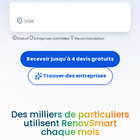
location_on
verified
shield
lightbulb_2
Gratuit
Entreprises contrôlées
Recommandation
Recevoir jusqu'à 4 devis gratuits
Trouver des entreprises
Des milliers de particuliers
utilisent RenovSmart
chaque mois