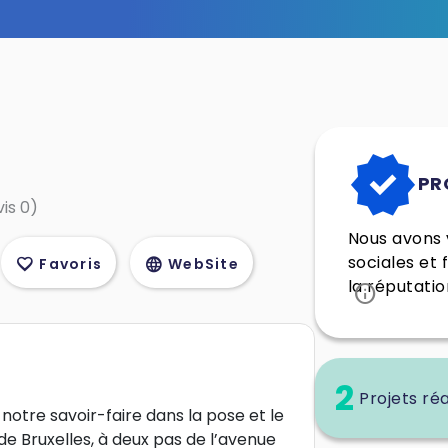
verified
PR
vis 0)
Nous avons v
sociales et 
favorite
language
Favoris
WebSite
la réputatio
info
2
Projets réa
notre savoir-faire dans la pose et le
 Bruxelles, à deux pas de l’avenue