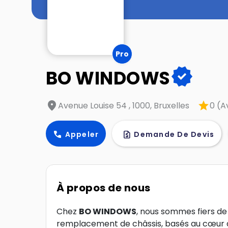
Pro
verified
BO WINDOWS
location_on
star
Avenue Louise 54 , 1000, Bruxelles
0 (A
call
request_quote
Appeler
Demande De Devis
À propos de nous
Chez
BO WINDOWS
, nous sommes fiers de 
remplacement de châssis, basés au cœur de