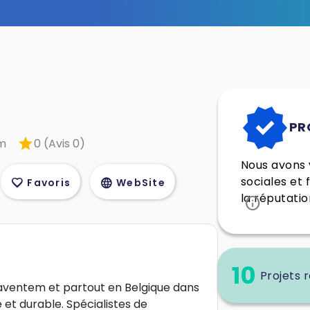
verified
PR
star
em
0 (Avis 0)
Nous avons v
sociales et 
favorite
language
Favoris
WebSite
la réputatio
info
10
Projets r
ventem et partout en Belgique dans
 et durable. Spécialistes de