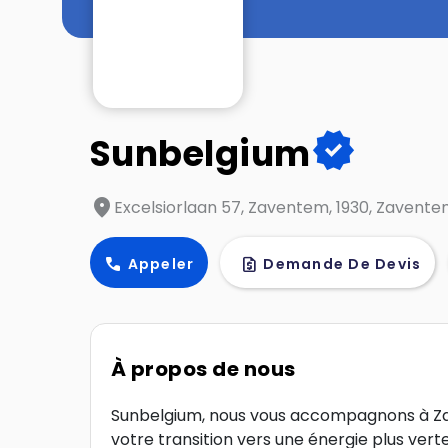
verified
Sunbelgium
location_on
Excelsiorlaan 57, Zaventem, 1930, Zavent
call
request_quote
Appeler
Demande De Devis
À propos de nous
Sunbelgium, nous vous accompagnons à Za
votre transition vers une énergie plus verte