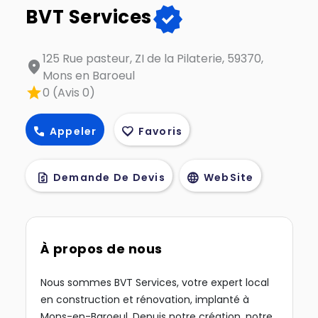
verified
BVT Services
125 Rue pasteur, ZI de la Pilaterie, 59370,
location_on
Mons en Baroeul
star
0 (Avis 0)
call
favorite
Appeler
Favoris
request_quote
language
Demande De Devis
WebSite
À propos de nous
Nous sommes BVT Services, votre expert local
en construction et rénovation, implanté à
Mons-en-Baroeul. Depuis notre création, notre