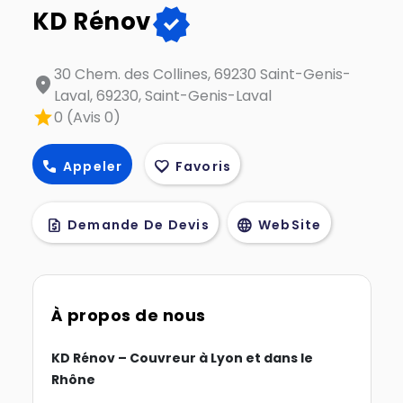
verified
KD Rénov
30 Chem. des Collines, 69230 Saint-Genis-
location_on
Laval, 69230, Saint-Genis-Laval
star
0 (Avis 0)
call
favorite
Appeler
Favoris
request_quote
language
Demande De Devis
WebSite
À propos de nous
KD Rénov – Couvreur à Lyon et dans le
Rhône