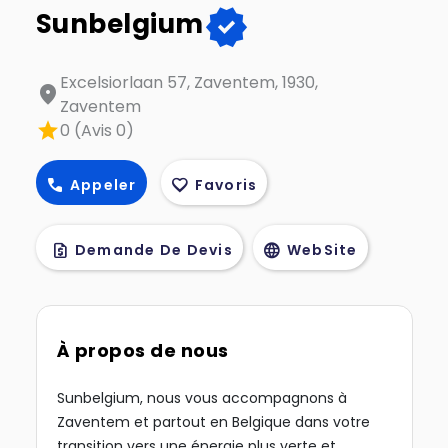
verified
Sunbelgium
Excelsiorlaan 57, Zaventem, 1930,
location_on
Zaventem
star
0 (Avis 0)
call
favorite
Appeler
Favoris
request_quote
language
Demande De Devis
WebSite
À propos de nous
Sunbelgium, nous vous accompagnons à
Zaventem et partout en Belgique dans votre
transition vers une énergie plus verte et