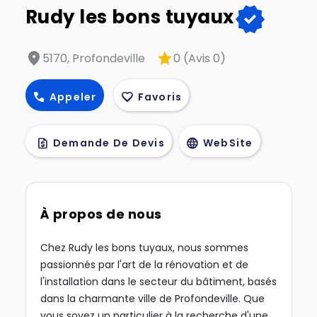
verified
Rudy les bons tuyaux
location_on
star
5170, Profondeville
0 (Avis 0)
call
favorite
Appeler
Favoris
request_quote
language
Demande De Devis
WebSite
À propos de nous
Chez Rudy les bons tuyaux, nous sommes
passionnés par l'art de la rénovation et de
l'installation dans le secteur du bâtiment, basés
dans la charmante ville de Profondeville. Que
vous soyez un particulier à la recherche d'une