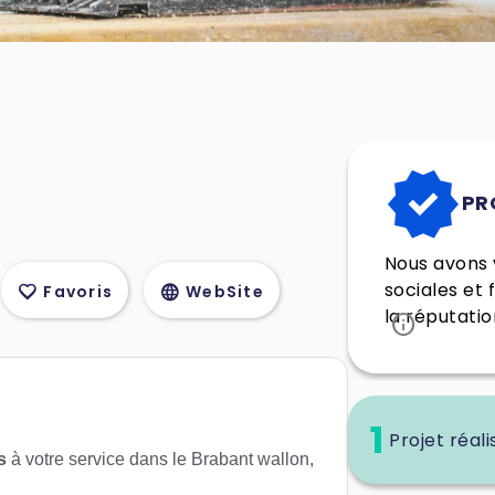
verified
PR
Nous avons v
sociales et 
favorite
language
Favoris
WebSite
la réputatio
info
1
Projet réali
s
à votre service dans le Brabant wallon,