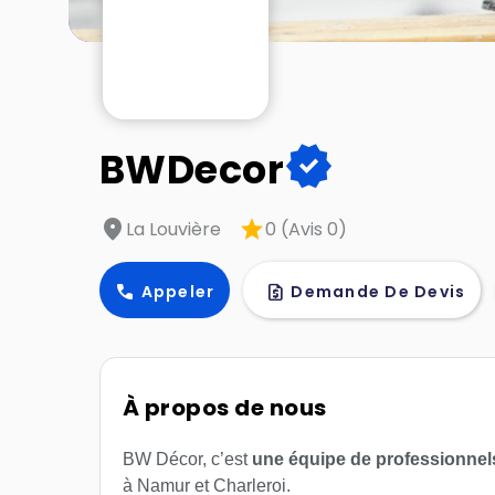
verified
BWDecor
location_on
star
La Louvière
0 (Avis 0)
call
request_quote
Appeler
Demande De Devis
À propos de nous
BW Décor, c’est
une équipe de professionnel
à Namur et Charleroi.