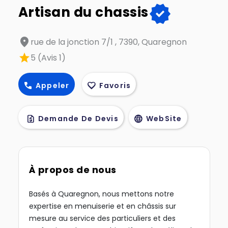
verified
Artisan du chassis
location_on
rue de la jonction 7/1 , 7390, Quaregnon
star
5 (Avis 1)
call
favorite
Appeler
Favoris
request_quote
language
Demande De Devis
WebSite
À propos de nous
Basés à Quaregnon, nous mettons notre
expertise en menuiserie et en châssis sur
mesure au service des particuliers et des