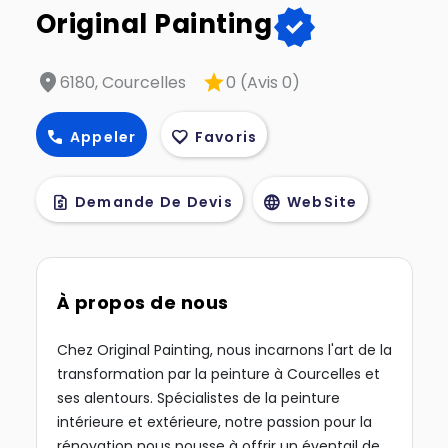
verified
Original Painting
location_on
star
6180, Courcelles
0 (Avis 0)
call
favorite
Appeler
Favoris
request_quote
language
Demande De Devis
WebSite
À propos de nous
Chez Original Painting, nous incarnons l'art de la
transformation par la peinture à Courcelles et
ses alentours. Spécialistes de la peinture
intérieure et extérieure, notre passion pour la
rénovation nous pousse à offrir un éventail de