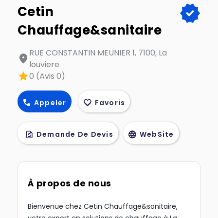
verified
Cetin
Chauffage&sanitaire
RUE CONSTANTIN MEUNIER 1, 7100, La
location_on
louviere
star
0 (Avis 0)
call
favorite
Appeler
Favoris
request_quote
language
Demande De Devis
WebSite
À propos de nous
Bienvenue chez Cetin Chauffage&sanitaire,