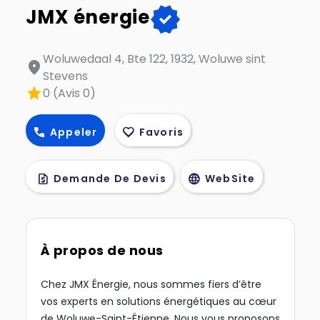
verified
JMX énergie
Woluwedaal 4, Bte 122, 1932, Woluwe sint
location_on
Stevens
star
0 (Avis 0)
call
favorite
Appeler
Favoris
request_quote
language
Demande De Devis
WebSite
À propos de nous
Chez JMX Énergie, nous sommes fiers d’être
vos experts en solutions énergétiques au cœur
de Woluwe-Saint-Étienne. Nous vous proposons