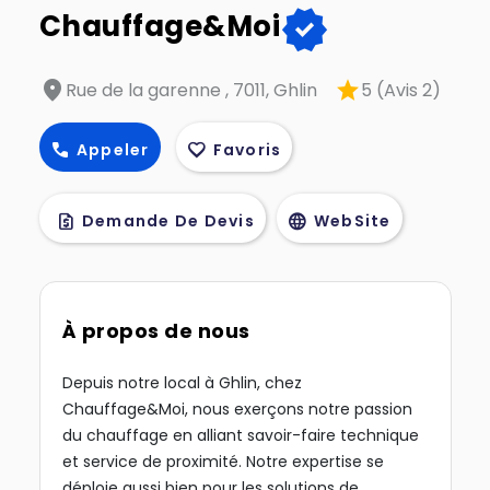
verified
Chauffage&Moi
location_on
star
Rue de la garenne , 7011, Ghlin
5 (Avis 2)
call
favorite
Appeler
Favoris
request_quote
language
Demande De Devis
WebSite
À propos de nous
Depuis notre local à Ghlin, chez
Chauffage&Moi, nous exerçons notre passion
du chauffage en alliant savoir-faire technique
et service de proximité. Notre expertise se
déploie aussi bien pour les solutions de