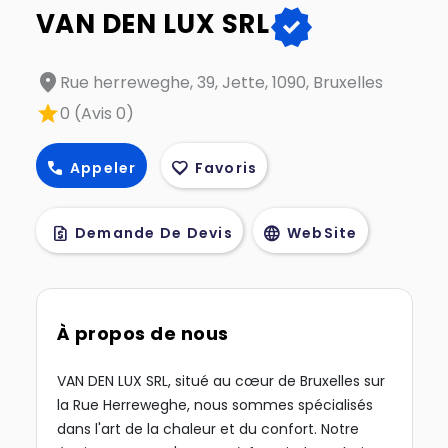
verified
VAN DEN LUX SRL
location_on
Rue herreweghe, 39, Jette, 1090, Bruxelles
star
0 (Avis 0)
call
favorite
Appeler
Favoris
request_quote
language
Demande De Devis
WebSite
À propos de nous
VAN DEN LUX SRL, situé au cœur de Bruxelles sur
la Rue Herreweghe, nous sommes spécialisés
dans l'art de la chaleur et du confort. Notre