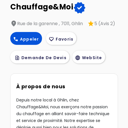
verified
Chauffage&Moi
location_on
star
Rue de la garenne , 7011, Ghlin
5 (Avis 2)
call
favorite
Appeler
Favoris
request_quote
language
Demande De Devis
WebSite
À propos de nous
Depuis notre local à Ghlin, chez
Chauffage&Moi, nous exerçons notre passion
du chauffage en alliant savoir-faire technique
et service de proximité. Notre expertise se
déploie aussi bien pour les solutions de