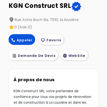
verified
KGN Construct SRL
location_on
Rue Anna Boch 9a, 7100, la louvière
star
0 (Avis 0)
call
favorite
Appeler
Favoris
request_quote
language
Demande De Devis
WebSite
À propos de nous
KGN Construct SRL, votre partenaire de
confiance pour tous vos projets de rénovation
et de construction à La Louvière et dans les