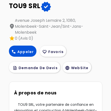
verified
TOU9 SRL
Avenue Joseph Lemaire 2, 1080,
location_on
Molenbeek-Saint-Jean/Sint-Jans-
Molenbeek
star
0 (Avis 0)
call
favorite
Appeler
Favoris
request_quote
language
Demande De Devis
WebSite
À propos de nous
TOU9 SRL, votre partenaire de confiance en
rénovation et construction à Molenbeek-Saint-