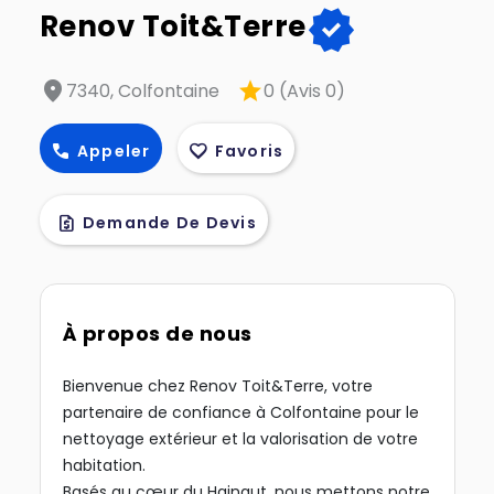
verified
Renov Toit&Terre
location_on
star
7340, Colfontaine
0 (Avis 0)
call
favorite
Appeler
Favoris
request_quote
Demande De Devis
À propos de nous
Bienvenue chez Renov Toit&Terre, votre
partenaire de confiance à Colfontaine pour le
nettoyage extérieur et la valorisation de votre
habitation.
Basés au cœur du Hainaut, nous mettons notre