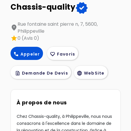
verified
Chassis-quality
Rue fontaine saint pierre n, 7, 5600,
location_on
Philippeville
star
0 (Avis 0)
call
favorite
Appeler
Favoris
request_quote
language
Demande De Devis
WebSite
À propos de nous
Chez Chassis-quality, à Philippeville, nous nous
consacrons à l'excellence dans le domaine de
la rénovation et de la construction. Grâce à