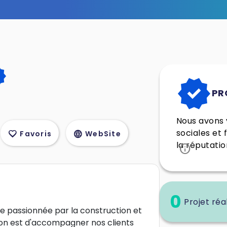
ied
verified
PR
Nous avons v
sociales et 
favorite
language
Favoris
WebSite
la réputatio
info
0
Projet réa
 passionnée par la construction et
ion est d'accompagner nos clients