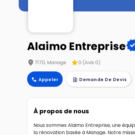
verif
Alaimo Entreprise
location_on
star
7170, Manage
0 (Avis 0)
call
request_quote
Appeler
Demande De Devis
À propos de nous
Nous sommes Alaimo Entreprise, une équipe
la rénovation basée à Manage. Notre miss